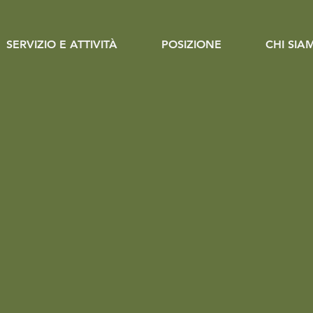
SERVIZIO E ATTIVITÀ
POSIZIONE
CHI SIA